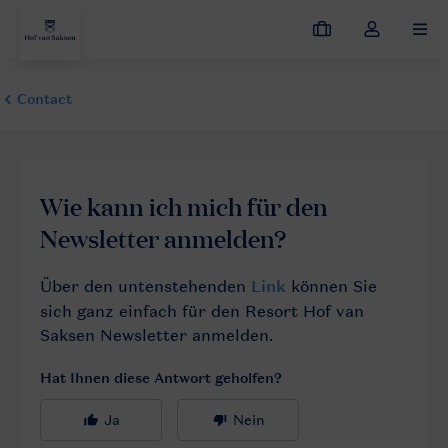
Meine
Dropdown-
MEN
Buchungen
Menü
meines
Kontos
öffnen