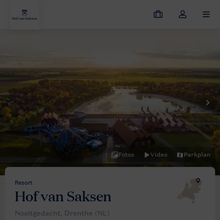
Meine
Dropdown-
MEN
Buchungen
Menü
meines
Kontos
öffnen