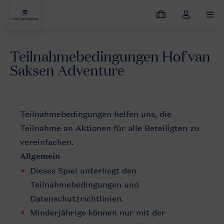
Meine
Dropdown-
MEN
Buchungen
Menü
meines
Teilnahmebedingungen Hof van
Kontos
Urlaub mit Kindern
Hof van Saksen Adventure
Teilnahmebed
öffnen
Saksen Adventure
Teilnahmebedingungen helfen uns, die
Teilnahme an Aktionen für alle Beteiligten zu
vereinfachen.
Allgemein
Dieses Spiel unterliegt den
Teilnahmebedingungen und
Datenschutzrichtlinien.
Minderjährige können nur mit der