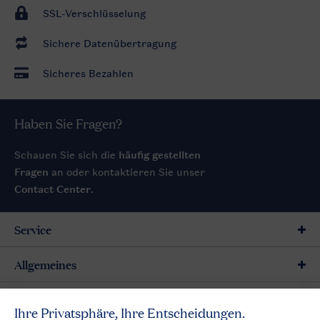
SSL-Verschlüsselung
Sichere Datenübertragung
Sicheres Bezahlen
Haben Sie Fragen?
Schauen Sie sich die
häufig gestellten
Fragen
an oder kontaktieren Sie unser
Contact Center
.
Service
Allgemeines
Mehr Landal