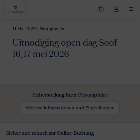
Meine
Dropdown-
MEN
Buchungen
Menü
meines
11-05-2026
| Neuigkeiten
Neuigkeiten
Uitnodiging open dag Soof 16_17 mei 2026
Kontos
Uitnodiging open dag Soof
öffnen
16_17 mei 2026
Sicherstellung Ihrer Privatsphäre
Weitere Informationen und Einstellungen
Sicher und schnell zur Online-Buchung