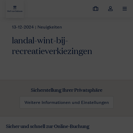
Meine
Dropdown-
MEN
Buchungen
Menü
meines
13-12-2024
| Neuigkeiten
Neuigkeiten
landal-wint-bij-recreatieverkiezingen
Kontos
landal-wint-bij-
öffnen
recreatieverkiezingen
Sicherstellung Ihrer Privatsphäre
Weitere Informationen und Einstellungen
Sicher und schnell zur Online-Buchung