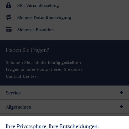
SSL-Verschlüsselung
Sichere Datenübertragung
Sicheres Bezahlen
Haben Sie Fragen?
Schauen Sie sich die
häufig gestellten
Fragen
an oder kontaktieren Sie unser
Contact Center
.
Service
Allgemeines
Mehr Landal