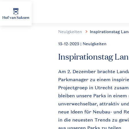
Neuigkeiten
Inspirationstag Lan
15-12-2025
| Neuigkeiten
Inspirationstag Lan
Am 2.
Dezember
brachte
Land
Parkmanager
zu
einem
inspiri
Projectgroep
in Utrecht
zusa
bleiben
unsere
Parks in
einem
unverwechselbar
,
attraktiv
un
neue
Ideen für
Neubau
- und
Re
in die
neuesten
Trends
zu
gew
aus
unseren
Parks
zu
teilen
.