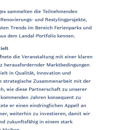
ges
sammelten
die
Teilnehmenden
,
Renovierungs
- und
Restylingprojekte
,
sten
Trends
im
Bereich
Ferienparks
und
aus
dem
Landal-Portfolio
kennen
.
ielt
fnete
die
Veranstaltung
mit
einer
klaren
tz
herausfordernder
Marktbedingungen
ielt
in
Qualität
, Innovation und
e
strategische
Zusammenarbeit
mit
der
ch
,
wie
diese
Partnerschaft
zu
unserer
n
kommenden
Jahren
konsequent
zu
tete
er
einen
eindringlichen
Appell
an
mer
,
weiterhin
zu
investieren
,
damit
wir
nd
zukunftsfähig
in
einem
stark
t
bleiben
.