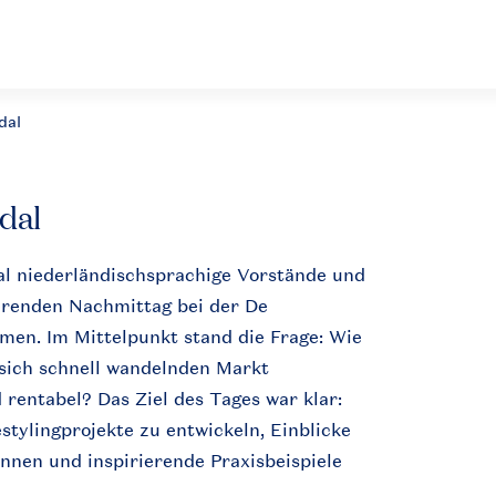
dal
dal
al
niederländischsprachige
Vorstände
und
erenden
Nachmittag
bei
der De
mmen
.
Im
Mittelpunkt
stand die
Frage
: Wie
sich
schnell
wandelnden
Markt
d
rentabel
? Das
Ziel
des Tages war
klar
:
stylingprojekte
zu
entwickeln
,
Einblicke
innen
und
inspirierende
Praxisbeispiele