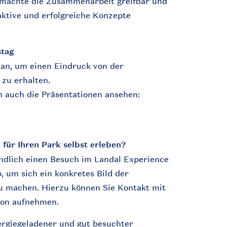
machte
die
Zusammenarbeit
greifbar
und
aktive
und
erfolgreiche
Konzepte
stag
an, um
einen
Eindruck
von der
zu
erhalten
.
h
auch
die
Präsentationen
ansehen:
n
für
Ihren
Park
selbst
erleben
?
ndlich
einen
Besuch
im
Landal Experience
p
, um
sich
ein
konkretes
Bild der
u
machen
.
Hierzu
können
Sie
Kontakt
mit
son
aufnehmen
.
ergiegeladener
und gut
besuchter