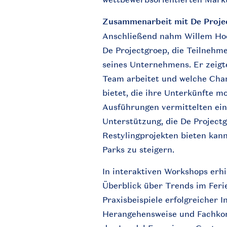
Zusammenarbeit
mit
De
Proje
Anschließend
nahm
Willem
Ho
De
Projectgroep
, die
Teilnehm
seines
Unternehmens
. Er
zeigt
Team
arbeitet
und
welche
Cha
bietet
, die
ihre
Unterkünfte
mo
Ausführungen
vermittelten
ein
Unterstützung
, die De
Project
Restylingprojekten
bieten
kan
Parks
zu
steigern
.
In
interaktiven
Workshops
erhi
Überblick
über
Trends
im
Feri
Praxisbeispiele
erfolgreicher
I
Herangehensweise
und
Fachko