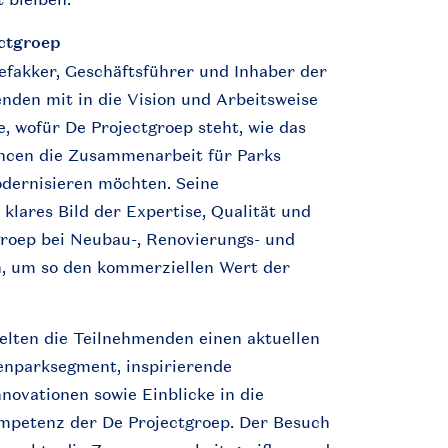
ctgroep
efakker
,
Geschäftsführer
und
Inhaber
der
enden
mit
in die Vision und
Arbeitsweise
e
,
wofür
De
Projectgroep
steht
,
wie
das
ncen
die
Zusammenarbeit
für Parks
dernisieren
möchten
. Seine
klares
Bild der Expertise,
Qualität
und
groep
bei
Neubau
-,
Renovierungs
- und
n
, um so den
kommerziellen
Wert der
elten
die
Teilnehmenden
einen
aktuellen
enparksegment
,
inspirierende
nnovationen
sowie
Einblicke
in die
mpetenz
der De
Projectgroep
. Der
Besuch