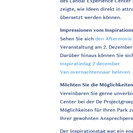
des Landal Experience
Center
zeigte
,
wie
Ideen
direkt
in
attr
übersetzt
werden
können
.
Impressionen
vom
Inspiration
Sehen
Sie
sich
den
Aftermovie
Veranstaltung
am 2.
Dezember
Darüber
hinaus
können
Sie
sic
Inspiratiedag
2
december
Van
overnachten
naar
beleven
Möchten
Sie die
Möglichkeite
Vereinbaren
Sie gerne
unverbi
Center
bei
der De
Projectgroe
Möglichkeiten
für
Ihren
Park
z
Ihrer
gewohnten
Ansprechper
Der
Inspirationstag
war
ein
en