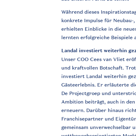
Während
dieses
Inspirationsta
konkrete
Impulse für
Neubau
-
erhielten
Einblicke
in die
neue
lernten
erfolgreiche
Beispiele
Landal
investiert
weiterhin
gez
Unser COO Cees van Vliet
eröf
und
kraftvollen
Botschaft
.
Tro
investiert
Landal
weiterhin
gez
Gästeerlebnis
. Er
erläuterte
di
De
Projectgroep
und
unterstri
Ambition
beiträgt
,
auch
in de
erneuern
.
Darüber
hinaus
rich
Franchisepartner
und
Eigentü
gemeinsam
unverwechselbar
u
wettbewerbsorientierten
Mark