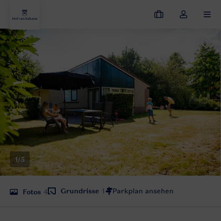
Meine
Dropdown-
MEN
Buchungen
Menü
meines
Kontos
öffnen
1/5
Grundrisse
1
Fotos
4