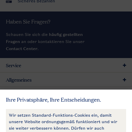
Sicheres Bezahlen
Haben Sie Fragen?
Schauen Sie sich die
häufig gestellten
Fragen
an oder kontaktieren Sie unser
Contact Center
.
Service
Allgemeines
Mehr Landal
Zahlungsmöglichkeiten
Follow Us