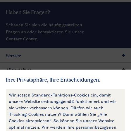
Haben Sie Fragen?
Schauen Sie sich die
häufig gestellten
Fragen
an oder kontaktieren Sie unser
Contact Center
.
Service
Allgemeines
Mehr Landal
Zahlungsmöglichkeiten
Follow Us
facebook
instagram