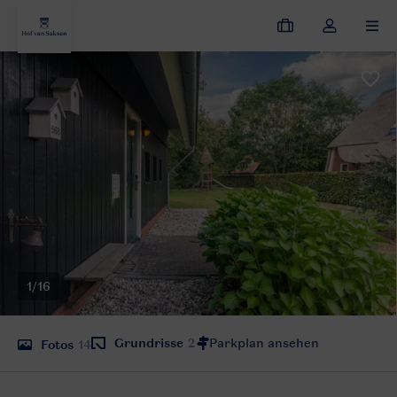
Meine
Dropdown-
MEN
Buchungen
Menü
meines
Kontos
öffnen
1/16
Grundrisse
2
Fotos
14