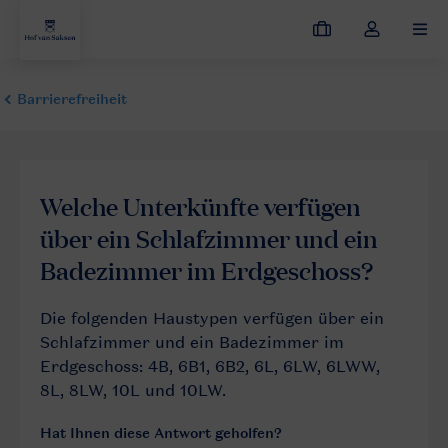
Meine
Dropdown-
MEN
Buchungen
Menü
meines
Kontos
öffnen