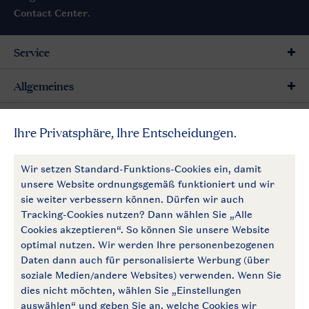
Contact Center
.
Service
Allgemeines
Mehr Landal
Zahlungsmöglichkeiten
Follow Us
facebook
instagram
Zum Newsletter anmelden