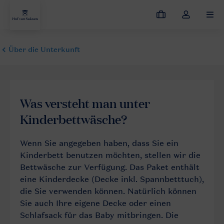
Meine
Dropdown-
MEN
Buchungen
Menü
meines
Kontos
öffnen