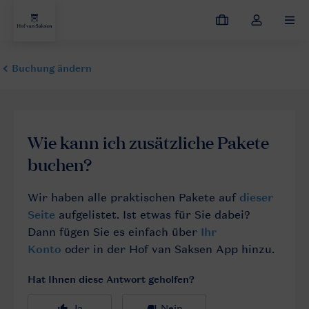
Meine
Dropdown-
MEN
Buchungen
Menü
meines
Kontos
öffnen