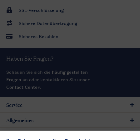
SSL-Verschlüsselung
Sichere Datenübertragung
Sicheres Bezahlen
Haben Sie Fragen?
Schauen Sie sich die
häufig gestellten
Fragen
an oder kontaktieren Sie unser
Contact Center
.
Service
Allgemeines
Mehr Landal