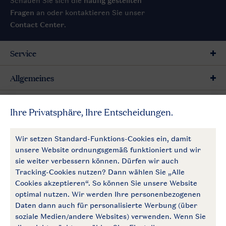
Schauen Sie sich die
häufig gestellten
Fragen
an oder kontaktieren Sie unser
Contact Center
.
Service
Allgemeines
Mehr Landal
Zahlungsmöglichkeiten
Follow Us
facebook
instagram
Zum Newsletter anmelden