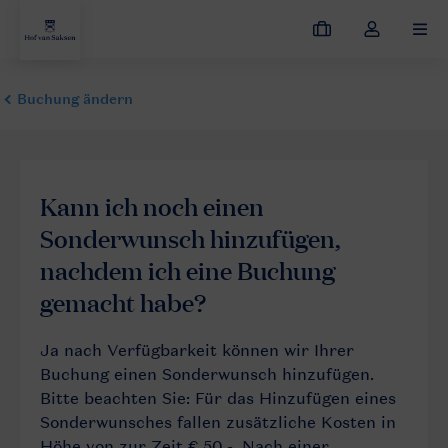
Meine
Dropdown-
MEN
Buchungen
Menü
meines
Kontos
öffnen