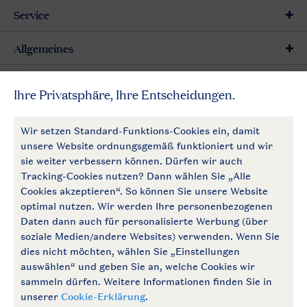
Service
Allgemeines
Mehr Landal
Zahlungsmöglichkeiten
Follow Us
facebook
instagram
Zum Newsletter anmelden