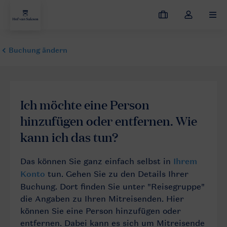
Meine
Dropdown-
MEN
Buchungen
Menü
meines
Kontos
öffnen