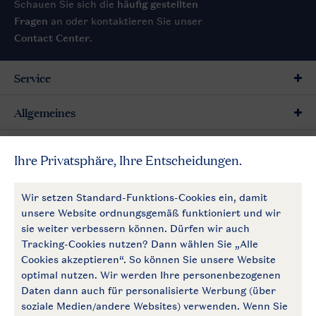
Schauen Sie sich die
häufig gestellten
Fragen
an oder kontaktieren Sie unser
Contact Center
.
Service
Allgemeines
Mehr Landal
Zahlungsmöglichkeiten
Follow Us
facebook
instagram
Zum Newsletter anmelden