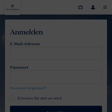
Meine
Dropdown-
MEN
Buchungen
Menü
meines
Kontos
öffnen
E-Mail-Adresse
Passwort