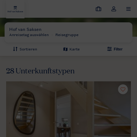
Meine
Dropdown-
MEN
Buchungen
Menü
meines
Hof van Saksen
Preise und verfugbarkeiten
Kontos
öffnen