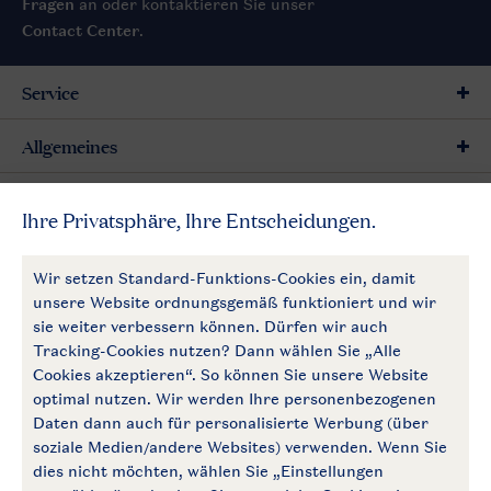
Fragen
an oder kontaktieren Sie unser
Contact Center
.
Service
Allgemeines
Mehr Landal
Zahlungsmöglichkeiten
Follow Us
facebook
instagram
Zum Newsletter anmelden