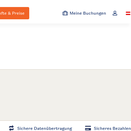
fte & Preise
Meine Buchungen
Sw
Dropdown
Sichere Datenübertragung
Sicheres Bezahlen