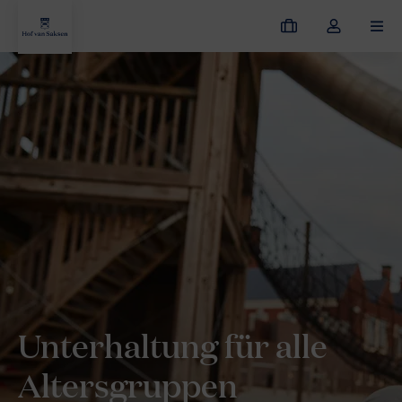
Meine
Dropdown-
MEN
Buchungen
Menü
meines
Hof van Saksen
Resort entdecken
Kinder
Kontos
öffnen
Unterhaltung für alle
Altersgruppen