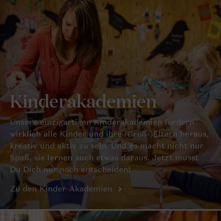
Kinderakademien
Unsere einzigartigen Kinderakademien fordern
wirklich alle Kinder und ihre (Groß-)Eltern heraus,
kreativ und aktiv zu sein. Und es macht nicht nur
Spaß, sie lernen auch etwas daraus. Jetzt musst
Du Dich nur noch entscheiden!
Zu den Kinder-Akademien